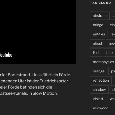
TAG CLOUD
abstract
a
bridge
cl
entities
e
ghost
gre
Kiel
lake
metaphysics
orange
ps
r Badestrand. Links fährt ein Förde-
reflection
genden Ufer ist der Friedrichsorter
eler Förde befinden sich die
shadow
s
tsee-Kanals, in Slow Motion.
violett
wa
wildwood