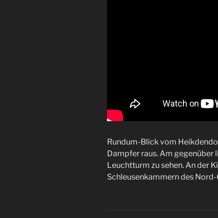
Rundum-Blick vom Heikdendorfe
Dampfer raus. Am gegenüber lie
Leuchtturm zu sehen. An der Ki
Schleusenkammern des Nord-Os