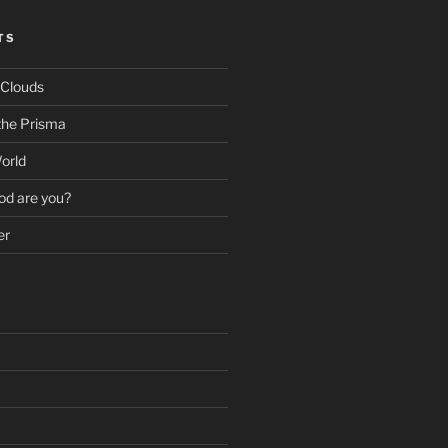
TS
 Clouds
the Prisma
orld
od are you?
er