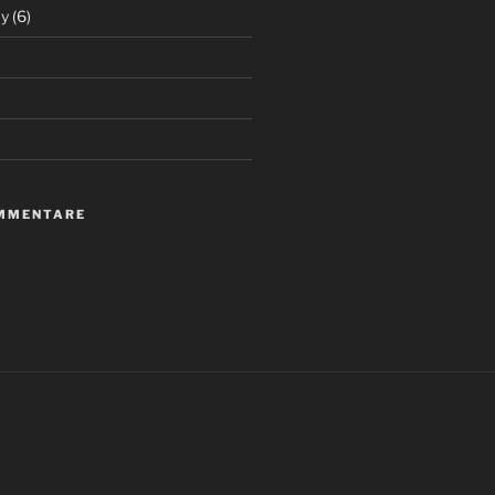
my
(6)
MMENTARE