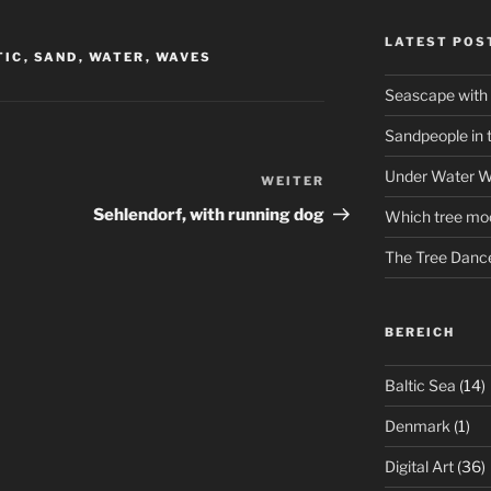
LATEST POS
TIC
,
SAND
,
WATER
,
WAVES
Seascape with
Sandpeople in 
Under Water W
WEITER
Nächster
Beitrag
Sehlendorf, with running dog
Which tree mo
The Tree Danc
BEREICH
Baltic Sea
(14)
Denmark
(1)
Digital Art
(36)