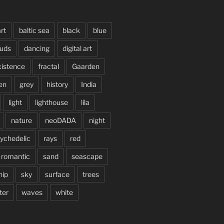
rt
baltic sea
black
blue
ouds
dancing
digital art
xistence
fractal
Gaarden
en
grey
history
India
light
lighthouse
lila
nature
neoDADA
night
ychedelic
rays
red
romantic
sand
seascape
hip
sky
surface
trees
ter
waves
white