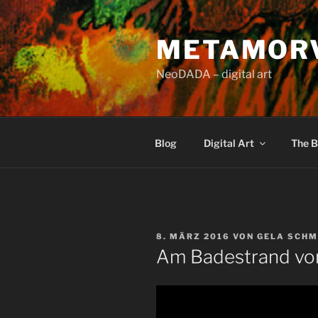
Zum
Inhalt
METAMOR
springen
NeoDADA – digital art
Blog
Digital Art
The B
VERÖFFENTLICHT
8. MÄRZ 2016
VON
GELA SCHM
AM
Am Badestrand vo