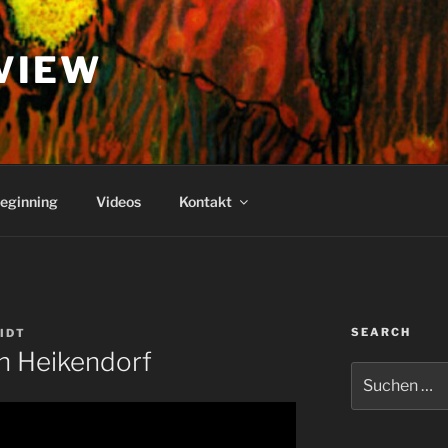
VIEW
eginning
Videos
Kontakt
SEARCH
IDT
n Heikendorf
Suchen
nach: