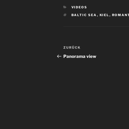
KATEGORIEN
VIDEOS
SCHLAGWÖRTER
BALTIC SEA
,
KIEL
,
ROMAN
Beitragsnavigation
Vorheriger
ZURÜCK
Beitrag
Panorama view