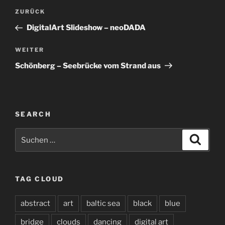
Beitragsnavigation
Vorheriger
ZURÜCK
Beitrag
DigitalArt Slideshow – neoDADA
Nächster
WEITER
Beitrag
Schönberg – Seebrücke vom Strand aus
SEARCH
Suchen
Suche
nach:
TAG CLOUD
abstract
art
baltic sea
black
blue
bridge
clouds
dancing
digital art