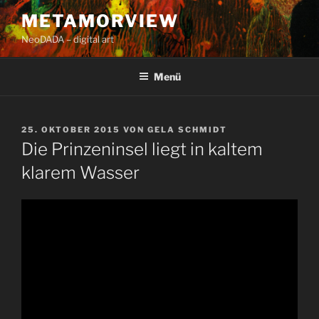
Zum
METAMORVIEW
Inhalt
NeoDADA – digital art
springen
Menü
VERÖFFENTLICHT
25. OKTOBER 2015
VON
GELA SCHMIDT
AM
Die Prinzeninsel liegt in kaltem
klarem Wasser