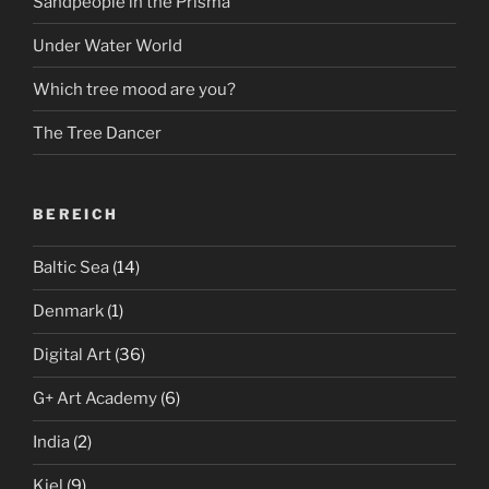
Sandpeople in the Prisma
Under Water World
Which tree mood are you?
The Tree Dancer
BEREICH
Baltic Sea
(14)
Denmark
(1)
Digital Art
(36)
G+ Art Academy
(6)
India
(2)
Kiel
(9)