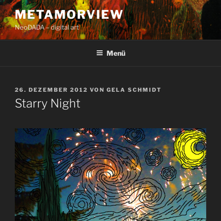
Zum
METAMORVIEW
Inhalt
NeoDADA – digital art
springen
Menü
VERÖFFENTLICHT
26. DEZEMBER 2012
VON
GELA SCHMIDT
AM
Starry Night