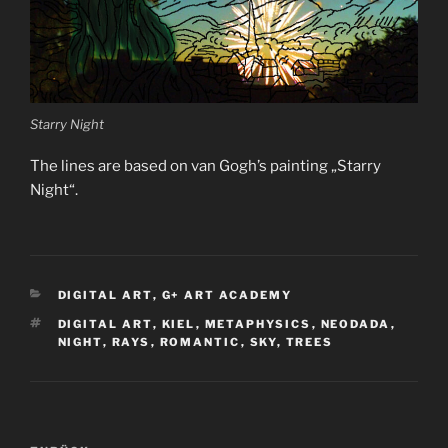
Starry Night
The lines are based on van Gogh’s painting „Starry
Night“.
KATEGORIEN
DIGITAL ART
,
G+ ART ACADEMY
SCHLAGWÖRTER
DIGITAL ART
,
KIEL
,
METAPHYSICS
,
NEODADA
,
NIGHT
,
RAYS
,
ROMANTIC
,
SKY
,
TREES
Beitragsnavigation