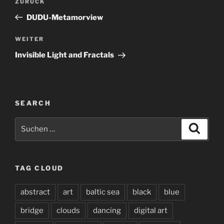
Vorheriger
ZURÜCK
Beitrag
DUDU-Metamorview
Nächster
WEITER
Beitrag
Invisible Light and Fractals
SEARCH
Suchen
Suche
nach:
TAG CLOUD
abstract
art
baltic sea
black
blue
bridge
clouds
dancing
digital art