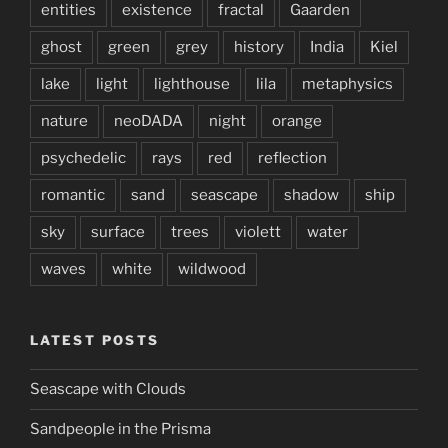
entities
existence
fractal
Gaarden
ghost
green
grey
history
India
Kiel
lake
light
lighthouse
lila
metaphysics
nature
neoDADA
night
orange
psychedelic
rays
red
reflection
romantic
sand
seascape
shadow
ship
sky
surface
trees
violett
water
waves
white
wildwood
LATEST POSTS
Seascape with Clouds
Sandpeople in the Prisma